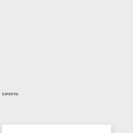
uppdrag hanterar vi alla delar av
immaterialrätten som din
strategiska rådgivare.
Lorenzo Litta
Chief Business Officer
EXPERTIS
Utforska fler tjänster