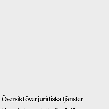
Vill du veta mer om våra legala
tjänster?
Behöver du konsultation, råd eller är du intresserad
av någon av våra juridiska tjänster? Kontakta oss så
hjälper vi dig.
Översikt över juridiska tjänster