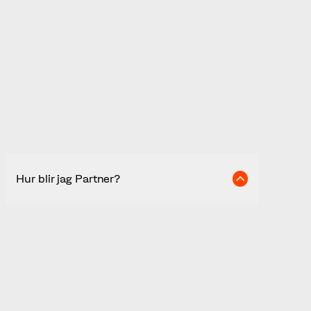
Vanliga frågor och svar
Hur blir jag Partner?
Du tar kontakt med oss genom att fylla i
intresseanmälan här på sidan. Vi återkommer
då till dig för att boka in ett teamsmöte och går
igenom vårt partnerprogram och vilka fördelar
det ger för er att bli partner. Därefter behöver
ett partneravtal signeras elektroniskt för att
komma igång.