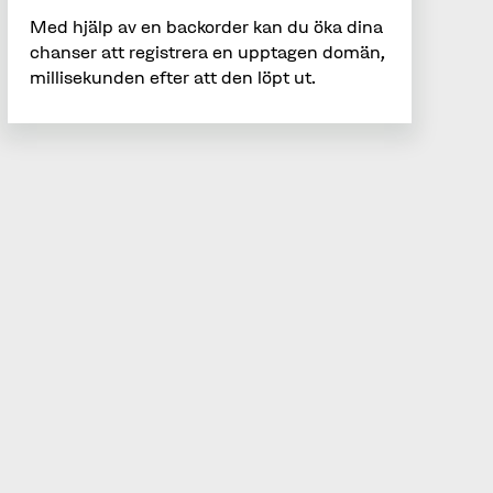
Med hjälp av en backorder kan du öka dina
chanser att registrera en upptagen domän,
millisekunden efter att den löpt ut.
Bli partner idag!
Vill du veta mer om vårt partnerprogram? Fyll i
formuläret bredvid så hörs vi!