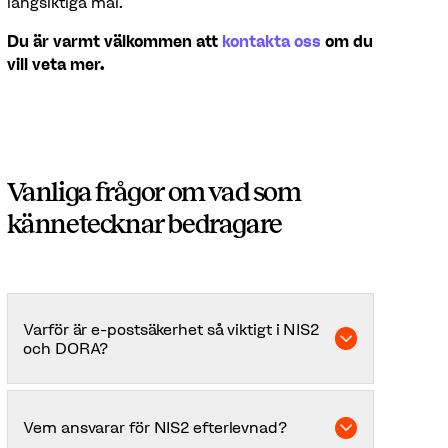
långsiktiga mål.
Du är varmt välkommen att
kontakta oss
om du
vill veta mer.
Vanliga frågor om vad som
kännetecknar bedragare
Varför är e-postsäkerhet så viktigt i NIS2
och DORA?
E-post är en vanlig startpunkt för phishing,
imitation och kontokapning. Det kan leda till
Vem ansvarar för NIS2 efterlevnad?
incidenter som behöver hanteras och i vissa fall