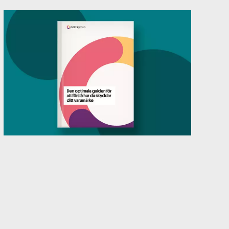
Så får du ett holistiskt och komplett
varumärkesskydd
För att få ännu bättre förståelse kring
varumärkesskydd, se till att ladda ned vår guide.
Se guiden som ett hjälpmedel så att du kan
känna dig trygg i att du gör det arbete som krävs