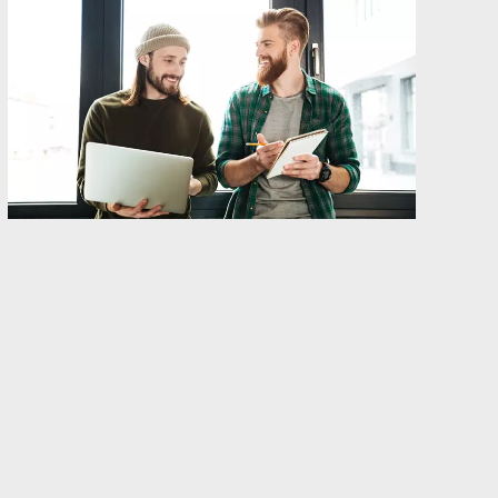
Har du skickat in dina varumärkesansökningar
och anser att du nu har ett starkt
varumärkesskydd
? Ledsen att göra dig besviken,
det är tyvärr inte så enkelt idag. I och med
digitaliseringen behöver nämligen omfattningen
på skydden vara betydligt större. Det finns så
otroligt många sätt att exponera varumärket på
idag, att det legala skyddet helt enkelt inte räcker
till.