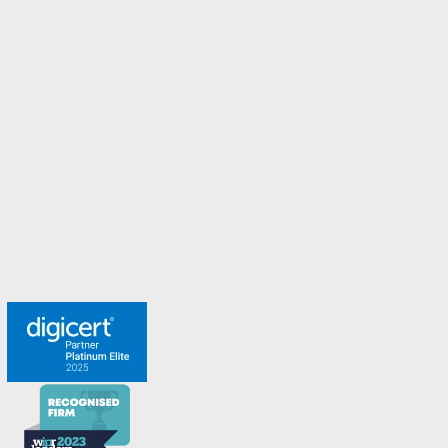
Malta
New Zealand
Norway
Spanien
Sweden
Switzerland
Turkey
United Arab Emirates
United Kingdom
Möt teamet