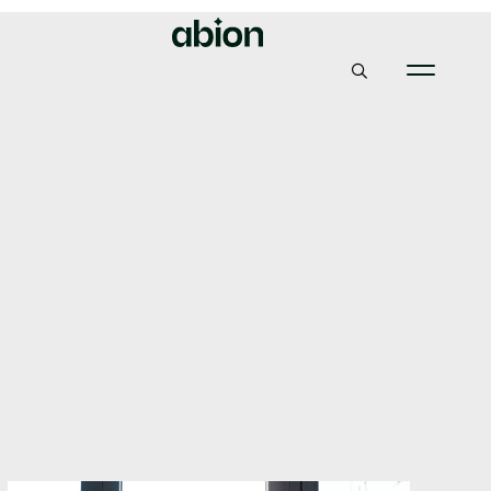
Abion
Insikter & Nyheter
Förlita dig inte helt på juridiken, ha ett holistiskt
förhållningssätt
Förlita dig inte helt på
juridiken, ha ett
holistiskt
förhållningssätt
3, maj 2022