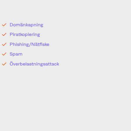
Utan då stålsätter dig mot digitala och tekniska
intrång såsom:
Domänkapning
Piratkopiering
Phishing/Nätfiske
Spam
Överbelastningsattack
När du väl upprättat alla nödvändiga skydd och
därmed säkrat varumärket, gäller det också att
du kontinuerligt bevakar varumärket i olika
kanaler för att upptäcka eventuella intrång.