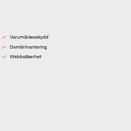
konsekvenser
För att du ska ha ett komplett varumärkesskydd
idag och stå emot hoten från digitaliseringen,
behöver skyddet bestå av tre delar:
Varumärkesskydd
Domänhantering
Webbsäkerhet
Har du dessa 3 delar på plats, har du en holistisk
inställning genom att du upprättat ett skydd på
alla ställen där varumärket kan exponeras. Du
har helt enkelt tänkt längre än det legala
skyddet.
Genom ett gediget skydd där du säkrar upp alla
tre benen för varumärkessäkerheten undviker du
inte bara intrång på exempelvis bolagsnamn.