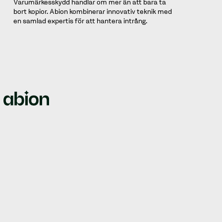
Varumärkesskydd handlar om mer än att bara ta
bort kopior. Abion kombinerar innovativ teknik med
en samlad expertis för att hantera intrång.
We empower brands by offering all-in-one solutions for
managing intellectual property rights, domain names,
web security, and brand protection.
© Abion 2026