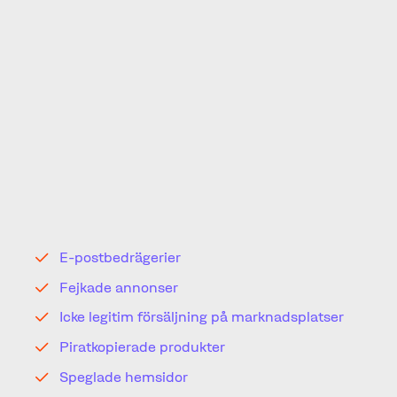
Dagens digitala värld ger fantastiska möjligheter
att exponera varumärket för miljontals
intressenter, men med det kommer risker. Nya
hot och alternativa sätt att obehörigen nyttja
andras varumärken har under de senaste åren
vuxit rejält. Det blir också svårare att få kontroll
på sina intrång och således ett ökat behov av att
bevaka relevanta plattformar för att inte riskera
förlorade intäkter, tappat renommé, minskad
kundlojalitet och försämrat företagsrykte.
Exempel på intrång:
E-postbedrägerier
Fejkade annonser
Icke legitim försäljning på marknadsplatser
Piratkopierade produkter
Speglade hemsidor