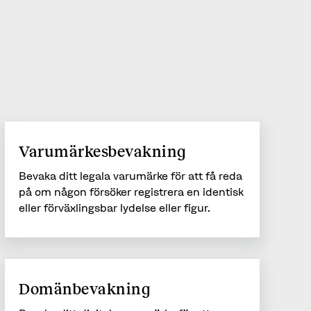
Vi rekommenderar att som minst ha en
varumärkes- och domänbevakning som
grundskydd för att skydda varumärken och
domännamn. Därefter utöka skyddet beroende
på vad för typ av verksamhet du har.
Varumärkesbevakning
Bevaka ditt legala varumärke för att få reda
på om någon försöker registrera en identisk
eller förväxlingsbar lydelse eller figur.
Domänbevakning