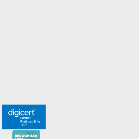
Malaysia
Malta
New Zealand
Norway
Spanien
Sweden
Switzerland
Turkey
United Arab Emirates
United Kingdom
Möt teamet