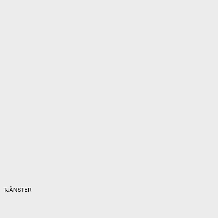
bevakningstjänster
Tidseffektivt
Säkrare
Proaktivt
Kostnadseffektivt
TJÄNSTER
Utforska våra bevakningstjänster