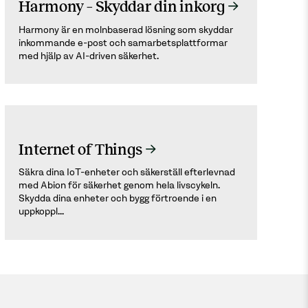
Harmony – Skyddar din inkorg
Harmony är en molnbaserad lösning som skyddar
inkommande e-post och samarbetsplattformar
med hjälp av AI-driven säkerhet.
Ekonomiska förluster
Internet of Things
Dataintrång kan medföra dyra forensiska
Säkra dina IoT-enheter och säkerställ efterlevnad
undersökningar, kompensation, böter och
med Abion för säkerhet genom hela livscykeln.
Skydda dina enheter och bygg förtroende i en
juridiska kostnader. Identitetsstöld ökar de
uppkoppl...
ekonomiska riskerna ytterligare.
Förtroendeförlust
Komprometterad säkerhet urholkar kundernas
förtroende, vilket påverkar företagets rykte och