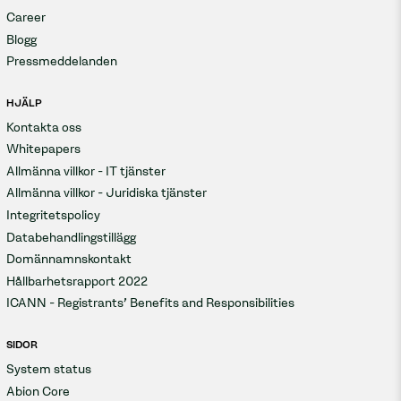
effektivitet.
Career
Blogg
Integration & kompatibilitet
Pressmeddelanden
Säkerställ smidig integration med verktyg som
HJÄLP
Outlook, Google och Thunderbird för effektivt
Kontakta oss
och säkert arbetsflöde.
Whitepapers
Allmänna villkor - IT tjänster
Allmänna villkor - Juridiska tjänster
Integritetspolicy
Databehandlingstillägg
Domännamnskontakt
Hållbarhetsrapport 2022
ICANN - Registrants' Benefits and Responsibilities
SIDOR
System status
Abion Core