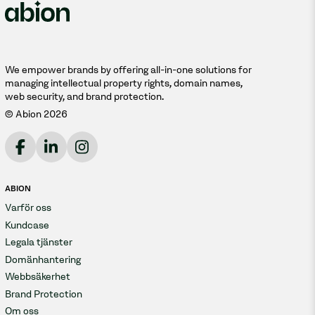
långsiktiga stabilitet negativt.
Att välja rätt leverantör av säker e-
post
We empower brands by offering all-in-one solutions for
managing intellectual property rights, domain names,
Att välja rätt leverantör kräver en utvärdering av
web security, and brand protection.
säkerhetsfunktioner, användarvänlighet och
© Abion 2026
kompatibilitet.
Säkerhetsåtgärder
Leta efter kryptering, borttagning av metadata
ABION
och säkra överföringsprotokoll som TLS för att
Varför oss
förhindra avlyssning av e-post.
Kundcase
Legala tjänster
Domänhantering
Användarvänlighet
Webbsäkerhet
Ett lättnavigerat gränssnitt med
Brand Protection
mobilanpassning ökar användaracceptans och
Om oss