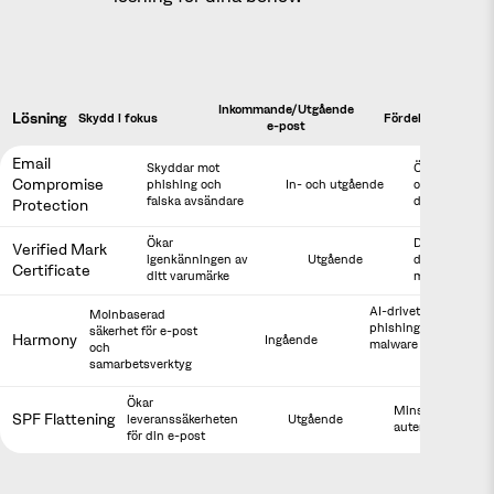
Inkommande/Utgående
Lösning
Skydd i fokus
Fördelar
e-post
Email
Skyddar mot
Ökar säkerhet
Compromise
phishing och
In- och utgående
och förtroende
falska avsändare
din domän
Protection
Ökar
Din logotyp v
Verified Mark
igenkänningen av
Utgående
direkt i
Certificate
ditt varumärke
mottagarens i
AI-drivet skydd mot
Molnbaserad
phishing och
säkerhet för e-post
Harmony
Ingående
malware
och
samarbetsverktyg
Ökar
Minskar risken fö
SPF Flattening
leveranssäkerheten
Utgående
autentiseringsfel
för din e-post