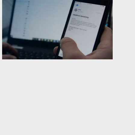
Mail är det absolut vanligaste sättet att
kommunicera både externt och internt i ett
företag eller i en organisation. Samtidigt är det
den kommunikationsform via internet som är
mest sårbar och osäker, både messenger och
whatsapp är betydligt säkrare med inbyggda
krypteringar.
En vanlig jämförelse är att betrakta ett mail som