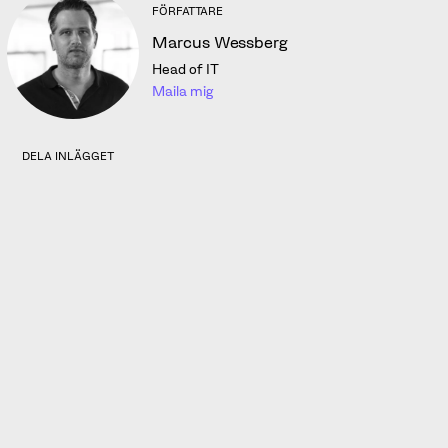
FÖRFATTARE
Marcus Wessberg
Head of IT
Maila mig
DELA INLÄGGET
Vill du veta mer om e-
postsäkerhet? Kontakta oss så
hjälper vi dig!
Kontakta oss