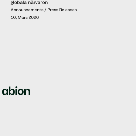
globala närvaron
Announcements / Press Releases
10, Mars 2026
We empower brands by offering all-in-one solutions for
managing intellectual property rights, domain names,
web security, and brand protection.
© Abion 2026