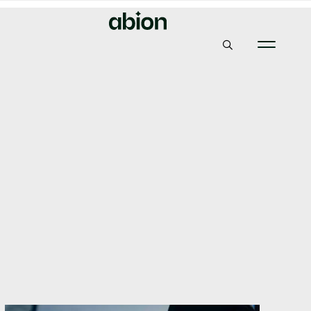
Abion
Världens mest använda och samtidigt mest osäkra
kommunikationsform
Världens mest använda
och samtidigt mest
osäkra
kommunikationsform
15, mars 2021