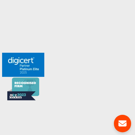
Switzerland
Turkey
United Arab Emirates
United Kingdom
Möt teamet