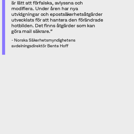
är lätt att förfalska, avlyssna och
modifiera. Under åren har nya
utvidgningar och epostsäkerhetsåtgärder
utvecklats för att hantera den förändrade
hotbilden. Det finns åtgärder som kan
göra mail säkrare.”
- Norska Säkerhetsmyndighetens
avdelningsdirektör Bente Hoff
[1][2][3][/3][/2][/1]
Motverka att er domän