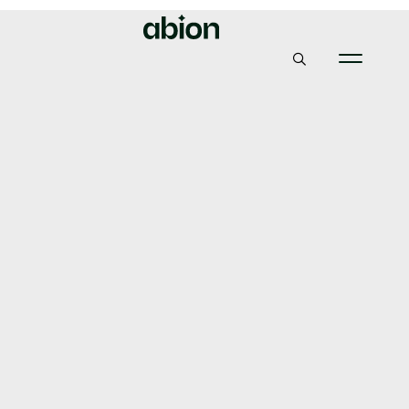
Abion
Insikter & Nyheter
Norska Säkerhetsmyndigheten går ut med uppmaning
om att implementera skydd mot epostbedrägerier
Norska
Säkerhetsmyndigheten
går ut med uppmaning
om att implementera
skydd mot
epostbedrägerier