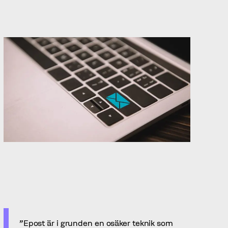
2, november 2018
[2][3][/3][/2]
"Epost är i grunden en osäker teknik som