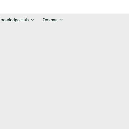
nowledge Hub
Om oss
rhet
allgropar finns
tt man aldrig
ps för att att