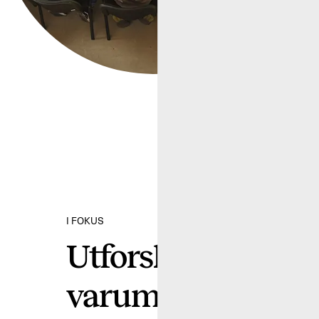
I FOKUS
Utforska fokusom
varumärkessäker