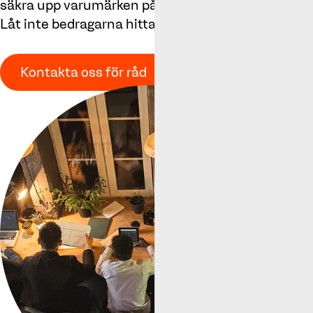
säkra upp varumärken på sätt som kanske inte ann
Låt inte bedragarna hitta dem först!
Kontakta oss för råd