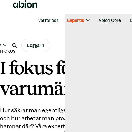
Varför oss
Expertis
Abion Core
K
V
Logga in
I FOKUS
I fokus för
varumärkessäke
Hur säkrar man egentligen upp varumärket? Vilka f
och hur arbetar man proaktivt för att säkerställa a
hamnar där? Våra experter har samlat sina bästa ti