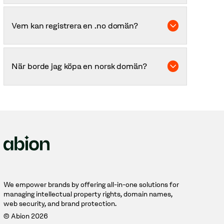
En norsk domän ger dig flera fördelar inför en
etablering i Norge – däribland ökad synlighet,
Vem kan registrera en .no domän?
geografisk relevans, varumärkesskydd och
bättre SEO-ranking.
Toppdomänen .no kan endast registreras av
företag och privatpersoner med norskt
När borde jag köpa en norsk domän?
organisationsnummer/ID-nummer samt en
norsk postadress.
Så tidigt som möjligt, innan du registrerar ett
varumärke i Norge och börjar marknadsföra dig.
Detta för att förhindra att någon annan köper
en .no domän identisk med ditt företagsnamn.
We empower brands by offering all-in-one solutions for
managing intellectual property rights, domain names,
web security, and brand protection.
© Abion 2026