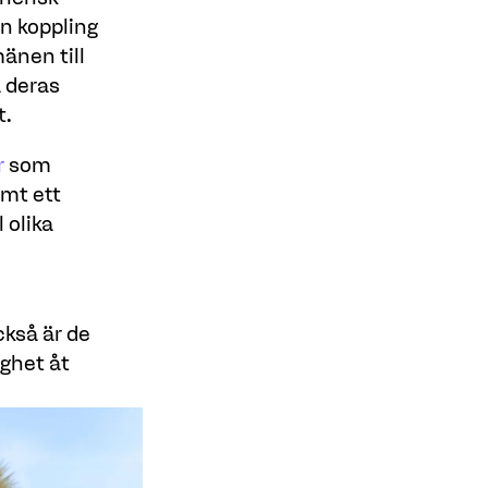
n koppling
änen till
a deras
t.
r
som
amt ett
 olika
ckså är de
ghet åt