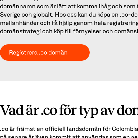
domännamn som är lätt att komma ihåg och som f
Sverige och globalt. Hos oss kan du köpa en .co-
mellanhänder och få hjälp genom hela registrerin
domänstrategi och köp till förnyelser och domäns
Registrera .co domän
Vad är .co för typ av d
.co är främst en officiell landsdomän för Colombi
på senare år även kommit att användas som en ge