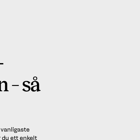
-
 – så
e vanligaste
du ett enkelt