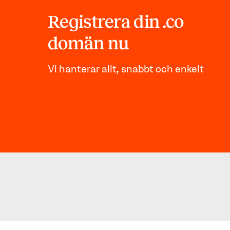
Registrera din .co
domän nu
Vi hanterar allt, snabbt och enkelt