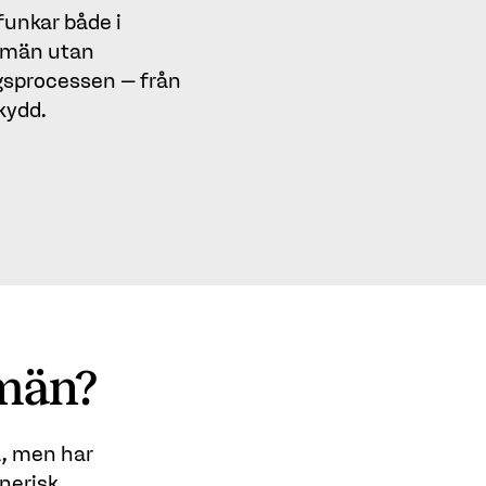
unkar både i
domän utan
gsprocessen – från
kydd.
omän?
a, men har
nerisk