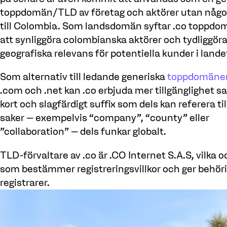
toppdomän/TLD av företag och aktörer utan någo
till Colombia. Som landsdomän syftar .co toppdom
att synliggöra colombianska aktörer och tydliggör
geografiska relevans för potentiella kunder i lande
Som alternativ till ledande generiska
toppdomäne
.com och .net kan .co erbjuda mer tillgänglighet s
kort och slagfärdigt suffix som dels kan referera till
saker – exempelvis “company”, “county” eller
"collaboration" – dels funkar globalt.
TLD-förvaltare av .co är .CO Internet S.A.S, vilka o
som bestämmer registreringsvillkor och ger behöri
registrarer.