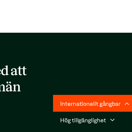
d att
omän
Internationellt gångbar
Hög tillgänglighet