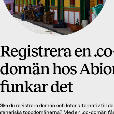
Registrera en .co
domän hos Abion
funkar det
Ska du registrera domän och letar alternativ till d
generiska toppdomänerna? Med en .co-domän får 