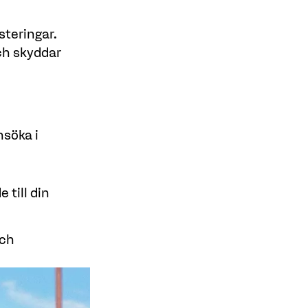
steringar.
och skyddar
nsöka i
n
 till din
och