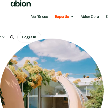
Varför oss
Expertis
Abion Core
K
V
Logga in