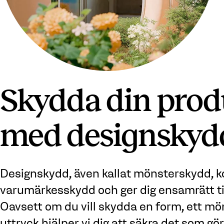
Skydda din prod
med designskyd
Designskydd, även kallat mönsterskydd, k
varumärkesskydd och ger dig ensamrätt til
Oavsett om du vill skydda en form, ett mön
uttryck hjälper vi dig att säkra det som gö