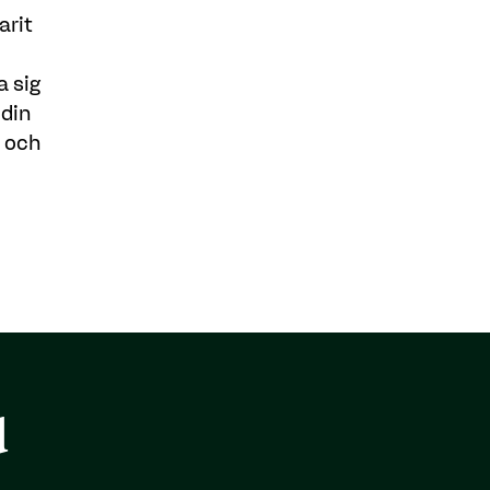
arit
a sig
 din
t och
d