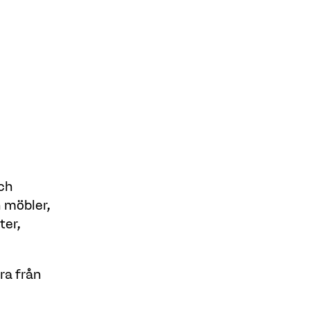
och
n möbler,
ter,
ra från