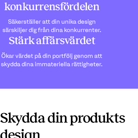
konkurrensfördelen
Säkerställer att din unika design
särskiljer dig från dina konkurrenter.
Stärk affärsvärdet
Ökar värdet på din portfölj genom att
skydda dina immateriella rättigheter.
Skydda din produkts
design