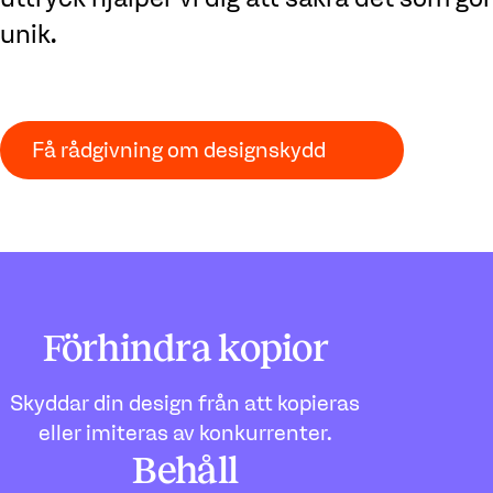
unik.
Få rådgivning om designskydd
Förhindra kopior
Skyddar din design från att kopieras
eller imiteras av konkurrenter.
Behåll