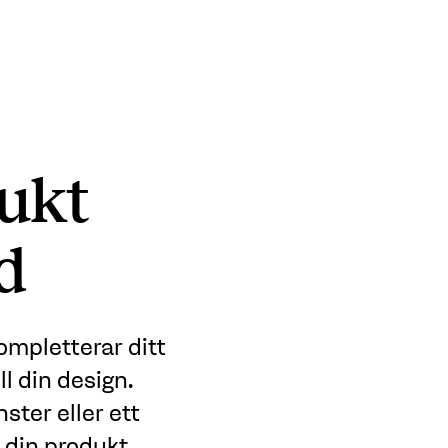
ukt
d
ompletterar ditt
l din design.
ster eller ett
r din produkt