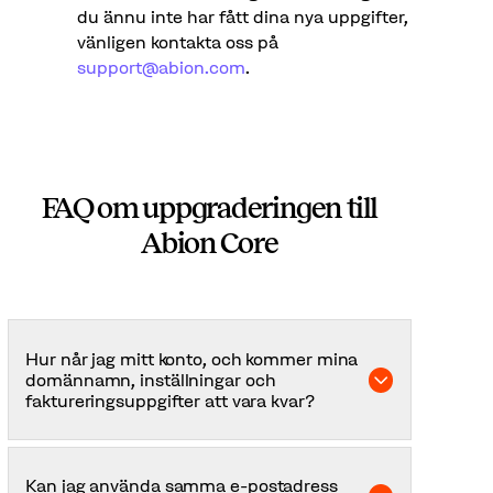
du ännu inte har fått dina nya uppgifter,
vänligen kontakta oss på
support@abion.com
.
FAQ om uppgraderingen till
Abion Core
Hur når jag mitt konto, och kommer mina
domännamn, inställningar och
faktureringsuppgifter att vara kvar?
Du får inloggningsuppgifter till Abion Core från
oss. Om du inte redan har fått dina uppgifter,
Kan jag använda samma e-postadress
vänligen kontakta oss på
support@abion.com
.