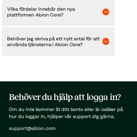
precis som vanligt i den nya plattformen, Abion
Vilka fördelar innebär den nya
Core.
plattformen Abion Core?
Med Abion Core kan du enkelt hantera alla dina
IP-tillgångar – inklusive domännamn,
Behöver jag skriva på ett nytt avtal för att
övervakningstjänster, varumärken, SSL och
använda tjänsterna i Abion Core?
webbsäkerhet – på ett och samma ställe.
Nej, inget nytt avtal krävs. Så snart du aktiverar
ditt konto
här
får du tillgång till Abion Core.
Behöver du hjälp att logga in?
Om du inte kommer åt ditt konto eller är osäker på
hur du loggar in, hjälper vår support dig gärna.
support@abion.com