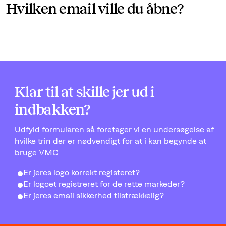
Hvilken email ville du åbne?
Klar til at skille jer ud i
indbakken?
Udfyld formularen så foretager vi en undersøgelse af
hvilke trin der er nødvendigt for at i kan begynde at
bruge VMC
Er jeres logo korrekt registeret?
Er logoet registreret for de rette markeder?
Er jeres email sikkerhed tilstrækkelig?