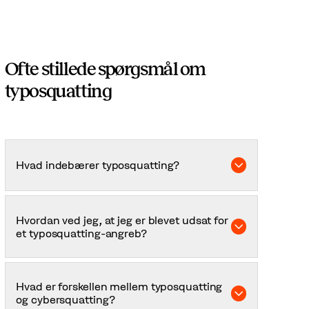
Ofte stillede spørgsmål om
typosquatting
Hvad indebærer typosquatting?
Typosquatting indebærer, at en illvillig aktør
bruger fejlagtigt stavede versioner af legitime
Hvordan ved jeg, at jeg er blevet udsat for
websteders domænenavne for at narre
et typosquatting-angreb?
internetbrugere til svindlerens hjemmeside.
Uden en overvågningstjeneste kan det være
svært at opdage, at du er blevet udsat for
Hvad er forskellen mellem typosquatting
typosquatting, hvilket gør, at angrebet kan
og cybersquatting?
fortsætte i en lang periode.