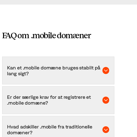
FAQ om .mobile domæner
Kan et .mobile domæne bruges stabilt på
lang sigt?
Ja. .mobile er skabt til langsigtet drift. med
løbende fornyelser og professionel
Er der særlige krav for at registrere et
administration passer domænet ind i både
.mobile domæne?
nuværende løsninger og fremtidige digitale
initiativer.
Nej, .mobile er åbent for både privatpersoner og
virksomheder over hele verden. Man skal blot
Hvad adskiller .mobile fra traditionelle
levere korrekte oplysninger og efterleve
domæner?
registerets politikker.