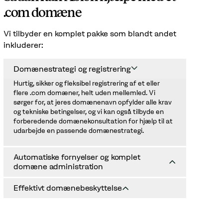
.com domæne
Vi tilbyder en komplet pakke som blandt andet
inkluderer:
Domænestrategi og registrering
Hurtig, sikker og fleksibel registrering af et eller
flere .com domæner, helt uden mellemled. Vi
sørger for, at jeres domænenavn opfylder alle krav
og tekniske betingelser, og vi kan også tilbyde en
forberedende domænekonsultation for hjælp til at
udarbejde en passende domænestrategi.
Automatiske fornyelser og komplet
domæne administration
Vi tilbyder automatiske fornyelser for alle
Effektivt domænebeskyttelse
domæner, i registrerer eller flytter over til os.
Omkostningerne er inkluderet i registreringsgebyret
Opnå robust beskyttelse af jeres .com domæne
og faktureres årligt på en samlet faktura. I vores
med innovative funktioner som AdultBlock,
kundeserviceportal Abion Core kan i samle alle
DomainBlock, Registry Lock, TMCH samt vores