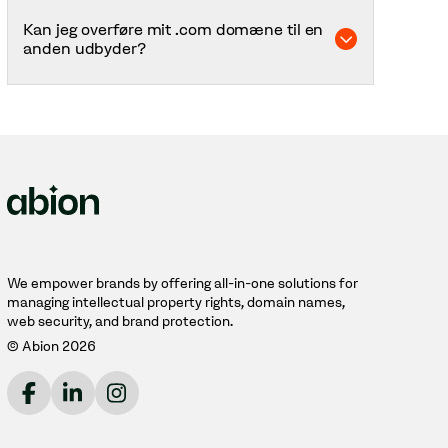
men de er velkendte og skaber tillid hos
Kan jeg overføre mit .com domæne til en
brugerne. Et stærkt .com domæne kan
anden udbyder?
understøtte SEO gennem øget
brandgenkendelse og troværdighed.
Ja, .com-domæner kan nemt overføres
mellem udbydere med en AuthInfo-kode. Hos
Abion sikrer vi en tryg og effektiv overførsel i
tråd med din overordnede domænestrategi.
We empower brands by offering all-in-one solutions for
managing intellectual property rights, domain names,
web security, and brand protection.
© Abion 2026