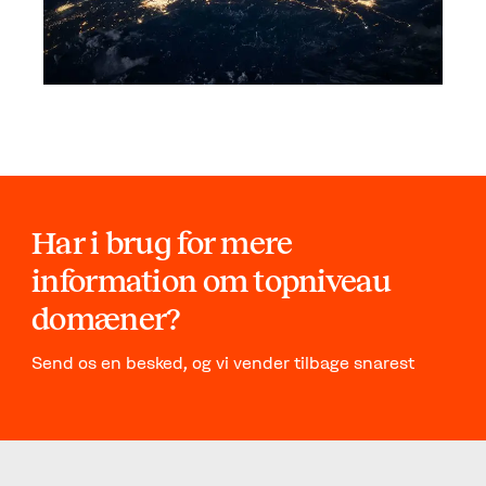
Har i brug for mere
information om topniveau
domæner?
Send os en besked, og vi vender tilbage snarest